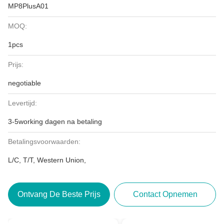
MP8PlusA01
MOQ:
1pcs
Prijs:
negotiable
Levertijd:
3-5working dagen na betaling
Betalingsvoorwaarden:
L/C, T/T, Western Union,
Ontvang De Beste Prijs
Contact Opnemen