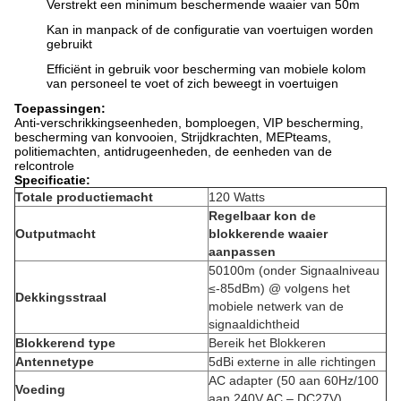
Verstrekt een minimum beschermende waaier van 50m
Kan in manpack of de configuratie van voertuigen worden
gebruikt
Efficiënt in gebruik voor bescherming van mobiele kolom
van personeel te voet of zich beweegt in voertuigen
Toepassingen:
Anti-verschrikkingseenheden, bomploegen, VIP bescherming,
bescherming van konvooien, Strijdkrachten, MEPteams,
politiemachten, antidrugeenheden, de eenheden van de
relcontrole
Specificatie:
Totale productiemacht
120 Watts
Regelbaar kon de
Outputmacht
blokkerende waaier
aanpassen
50100m (onder Signaalniveau
≤-85dBm) @ volgens het
Dekkingsstraal
mobiele netwerk van de
signaaldichtheid
Blokkerend type
Bereik het Blokkeren
Antennetype
5dBi externe in alle richtingen
AC adapter (50 aan 60Hz/100
Voeding
aan 240V AC – DC27V)