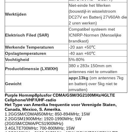
Niet-einde het Werken
(bouwstijl-in wisselstroom
Werktijden
DC27V en Batterij 27V60Ah die
2 uren werken)
Compatibel systeem met
Elektrisch Filed (SAR)
ICNIRP-Normen (Menselijke
brandkast)
Werkende Temperaturen
-20 aan +50℃
Opslagtemperaturen
-40 aan +60℃
Vochtigheid
5%-80%
380 x 283x 150mm om
Productdimensie (LXWXH)
antennes niet te omvatten
appr.13kg
(om antennes 7kg
Gewicht
en batterij over 5kg niet te
omvatten)
Purple Hornmp8plusfor CDMA/GSM/3G2100MHz/4GLTE
Cellphone/VHF/UHF-radio
Het Type van Amerika frequentie voor Verenigde Staten,
Canada, Mexico, S. Amerika.
1.2GGSM/CDMA850MHz
:
850-894MHz; 15W
2.2GGSM1900MHz
:
1920-1990MHz; 5W
(2GGSM/CDMA/PCS1900MHz)
3.4GLTE700MHz
:
700-800MHz; 15W