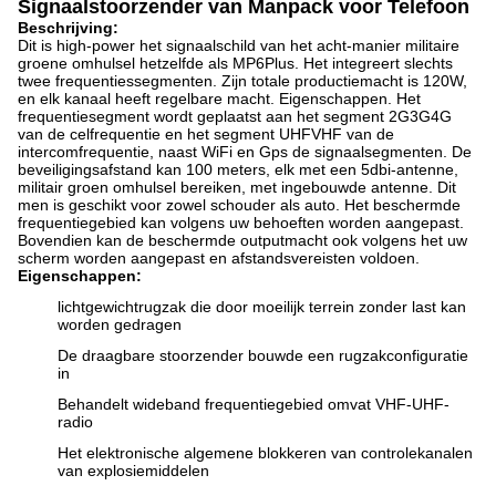
Signaalstoorzender van Manpack voor Telefoon
Beschrijving:
Dit is high-power het signaalschild van het acht-manier militaire
groene omhulsel hetzelfde als MP6Plus. Het integreert slechts
twee frequentiessegmenten. Zijn totale productiemacht is 120W,
en elk kanaal heeft regelbare macht. Eigenschappen. Het
frequentiesegment wordt geplaatst aan het segment 2G3G4G
van de celfrequentie en het segment UHFVHF van de
intercomfrequentie, naast WiFi en Gps de signaalsegmenten. De
beveiligingsafstand kan 100 meters, elk met een 5dbi-antenne,
militair groen omhulsel bereiken, met ingebouwde antenne. Dit
men is geschikt voor zowel schouder als auto. Het beschermde
frequentiegebied kan volgens uw behoeften worden aangepast.
Bovendien kan de beschermde outputmacht ook volgens het uw
scherm worden aangepast en afstandsvereisten voldoen.
Eigenschappen:
lichtgewichtrugzak die door moeilijk terrein zonder last kan
worden gedragen
De draagbare stoorzender bouwde een rugzakconfiguratie
in
Behandelt wideband frequentiegebied omvat VHF-UHF-
radio
Het elektronische algemene blokkeren van controlekanalen
van explosiemiddelen