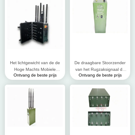
Het lichtgewicht van de de
De draagbare Stoorzender
Hoge Machts Mobiele
van het Rugzaksignaal de
Ontvang de beste prijs
Ontvang de beste prijs
Telefoon van 80W
Machtsbereik van de 30
Blokkerende Apparaat 20 -
Wattstotale productie het
100m Dekkingsstraal
Blokkeren