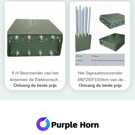
3dBi
8 rf-Stoorzender van het
Het Signaalstoorzender
Antennes de Elektronische
380*283*150mm van de
Ontvang de beste prijs
Ontvang de beste prijs
Signaal, Manpack-Signaal
hoge Machtsrugzak Grootte
het Blokkeren Apparaten niet
voor Militairenbescherming
Einde het Werken