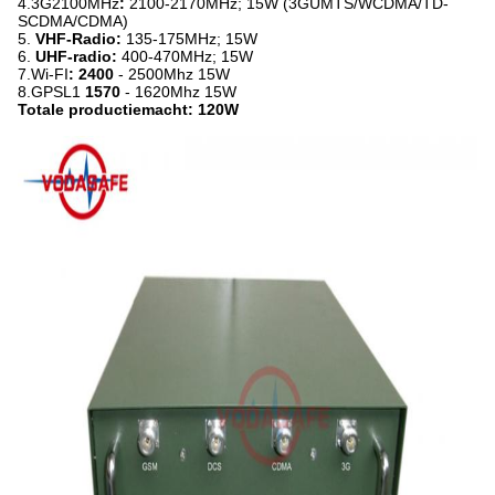
4.3G2100MHz
:
2100-2170MHz; 15W (3GUMTS/WCDMA/TD-
SCDMA/CDMA)
5.
VHF-Radio:
135-175MHz; 15W
6.
UHF-radio:
400-470MHz; 15W
7.Wi-FI
: 2400
- 2500Mhz 15W
8.GPSL1
1570
- 1620Mhz 15W
Totale productiemacht: 120W