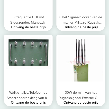
6 frequentie UHFvhf
6 het Signaalblocker van de
Stoorzender, Manpack-
manier Militaire Rugzak
Ontvang de beste prijs
Ontvang de beste prijs
Blocker van het
Apparatenuhf-radio 400 -
Stoorzendersignaal Veilig
470MHz Lichtgewicht
Ontwerp
Walkie-talkie/Telefoon de
30W de mini van het
Stoorzenderdekking van het
Rugzaksignaal Externe Omni
Ontvang de beste prijs
Ontvang de beste prijs
Rugzaksignaal Wideband
Richtingantenne van de de
Frequentiegebied
Stoorzenderafstandsbediening