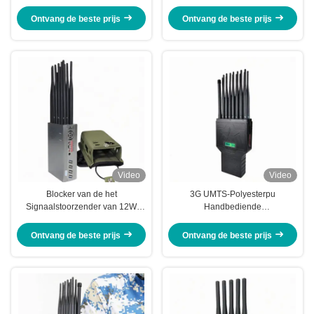
4G 5G van GPS Lojack
Signaalblocker GPS Lojack WiFi
12000mAh
2.4G 5.8g
Ontvang de beste prijs
Ontvang de beste prijs
Video
Video
Blocker van de het
3G UMTS-Polyesterpu
Signaalstoorzender van 12W
Handbediende
10000mAh Draagbaar Nylon
Signaalstoorzender 4G 5G GPS
Geval 2.5dbi voor 5G 4G 3G
WIFI 12W
Ontvang de beste prijs
Ontvang de beste prijs