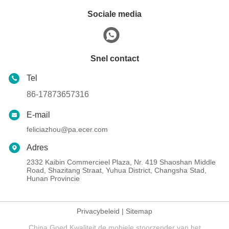
Sociale media
Snel contact
Tel
86-17873657316
E-mail
feliciazhou@pa.ecer.com
Adres
2332 Kaibin Commercieel Plaza, Nr. 419 Shaoshan Middle
Road, Shazitang Straat, Yuhua District, Changsha Stad,
Hunan Provincie
Privacybeleid
|
Sitemap
China Goed Kwaliteit de mobiele stoorzender van het