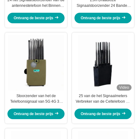
antennestelefoon het Binnen
Signaalstoorzender 24 Banden
Gebruiken voor 2G 3G 4G 5G Wifi
voor 2G 3G 4G 5G WiFi GPS
GPS
UHFvhf
Ontvang de beste prijs
Ontvang de beste prijs
Video
Stoorzender van het de
25 van de het Signaalmeters
Telefoonsignaal van 5G 4G 3G
Verbreker van de Celtelefoon 16
2G de Mobiele 24 Antennes
Banden Hoge Machtspolyester
Volledige Banden met
Pu Shell
Ontvang de beste prijs
Ontvang de beste prijs
ONDERDOMPELINGSschakelaar