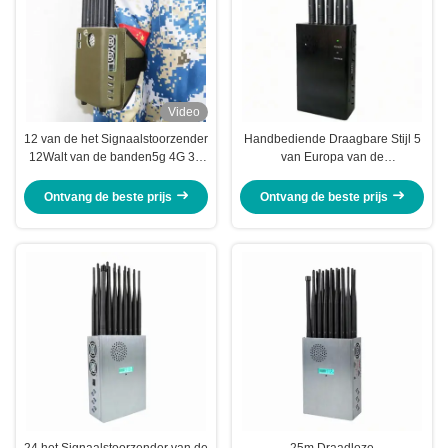
Video
12 van de het Signaalstoorzender
Handbediende Draagbare Stijl 5
12Walt van de banden5g 4G 3G
van Europa van de
Wifi GPS Drijver de Draagbare
Signaalstoorzender Blocker van
Blokkerende Waaier van 30meter
het Bandsignaal
Ontvang de beste prijs
Ontvang de beste prijs
24 het Signaalstoorzender van de
25m Draadloze