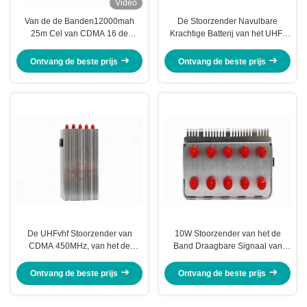
Video
Van de de Banden12000mah
De Stoorzender Navulbare
25m Cel van CDMA 16 de
Krachtige Batterij van het UHF-
Verbreker van het de
radio Draagbare Signaal voor in
Telefoonsignaal
openlucht
Ontvang de beste prijs
Ontvang de beste prijs
De UHFvhf Stoorzender van
10W Stoorzender van het de
CDMA 450MHz, van het de
Band Draagbare Signaal van
Vervormerapparaat van de
GPS de Volledige 5 - 30m
Celtelefoon de Douanefrequentie
Dekking voor Mobiele Telefoon
Ontvang de beste prijs
Ontvang de beste prijs