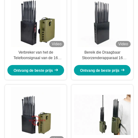
Video
Video
Verbreker van het de
Bereik die Draagbaar
Telefoonsignaal van de 16
Stoorzenderapparaat 16
Banden bouwde de Draagbare
blokkeren Stoorzender van het
Cel Lithiumbatterij in
Antennes de Draagbare Signaal
Ontvang de beste prijs
Ontvang de beste prijs