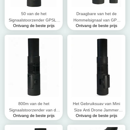
50 van de het
Draagbare van het de
Signaalstoorzender GPSL1
Hommelsignaal van GPS
Ontvang de beste prijs
Ontvang de beste prijs
van de wattshommel van de
RC2.4G 5.8G de
het Flitslicht Antihommel
Stoorzender Waterdichte
Handbediend de
UAV Stoorzender
Stoorzendersysteem
800m van de het
Het Gebruiksuav van Mini
Signaalstoorzender van de
Size Anti Drone Jammer
Ontvang de beste prijs
Ontvang de beste prijs
Straalhommel van de het
waterdichte Draagbare
Flitslichtstoorzender de
Vriendschappelijke
Professionele Handbediende
Stoorzender