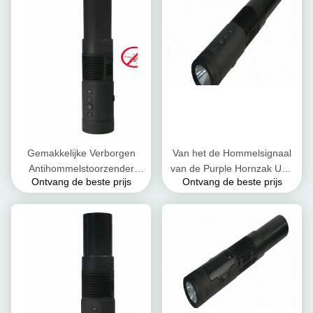
Antihommels
Gemakkelijke Verborgen
Van het de Hommelsignaal
Antihommelstoorzender
van de Purple Hornzak UAV
Ontvang de beste prijs
Ontvang de beste prijs
Waterdicht voor UAVs van
van het de Stoorzender
Dekkings100% Hommels
Draagbare Flitslicht
Stoorzender