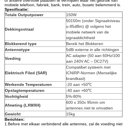
of andere overvolle plaatsen te vermijden waar het gebruik van
mobiele telefoon, fabriek, bank, trein, auto, busetc belemmerd is.
Specificatie:
Totale Outputpower
150W
50150m (onder Signaalniveau
≤-85dBm) @ volgens het
Dekkingsstraal
mobiele netwerk van de
signaaldichtheid
Blokkerend type
Bereik het Blokkeren
Antennetype
5dBi externe in alle richtingen
AC adapter (50 aan 60Hz/100
Voeding
aan 240V AC – DC27V)
Compatibel systeem met
Elektrisch Filed (SAR)
ICNIRP-Normen (Menselijke
brandkast)
Werkende Temperaturen
-20 aan +50℃
Opslagtemperaturen
-40 aan +60℃
Vochtigheid
5%-80%
600 x 350x 95mm om
Afmeting (LXWXH)
antennes niet te omvatten
Gewicht
15kg
Berichten:
1.Before met elkaar verbindend alle antennes, zal de voeding niet