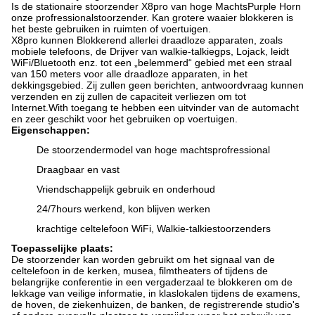
Is de stationaire stoorzender X8pro van hoge MachtsPurple Horn
onze profressionalstoorzender. Kan grotere waaier blokkeren is
het beste gebruiken in ruimten of voertuigen.
X8pro kunnen Blokkerend allerlei draadloze apparaten, zoals
mobiele telefoons, de Drijver van walkie-talkiegps, Lojack, leidt
WiFi/Bluetooth enz. tot een „belemmerd“ gebied met een straal
van 150 meters voor alle draadloze apparaten, in het
dekkingsgebied. Zij zullen geen berichten, antwoordvraag kunnen
verzenden en zij zullen de capaciteit verliezen om tot
Internet.With toegang te hebben een uitvinder van de automacht
en zeer geschikt voor het gebruiken op voertuigen.
Eigenschappen:
De stoorzendermodel van hoge machtsprofressional
Draagbaar en vast
Vriendschappelijk gebruik en onderhoud
24/7hours werkend, kon blijven werken
krachtige celtelefoon WiFi, Walkie-talkiestoorzenders
Toepasselijke plaats:
De stoorzender kan worden gebruikt om het signaal van de
celtelefoon in de kerken, musea, filmtheaters of tijdens de
belangrijke conferentie in een vergaderzaal te blokkeren om de
lekkage van veilige informatie, in klaslokalen tijdens de examens,
de hoven, de ziekenhuizen, de banken, de registrerende studio's